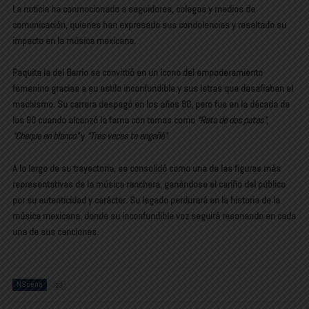
La noticia ha conmocionado a seguidores, colegas y medios de
comunicación, quienes han expresado sus condolencias y resaltado su
impacto en la música mexicana.
Paquita la del Barrio se convirtió en un ícono del empoderamiento
femenino gracias a su estilo inconfundible y sus letras que desafiaban el
machismo. Su carrera despegó en los años 80, pero fue en la década de
los 90 cuando alcanzó la fama con temas como
“Rata de dos patas”
,
“Cheque en blanco”
y
“Tres veces te engañé”
.
A lo largo de su trayectoria, se consolidó como una de las figuras más
representativas de la música ranchera, ganándose el cariño del público
por su autenticidad y carácter. Su legado perdurará en la historia de la
música mexicana, donde su inconfundible voz seguirá resonando en cada
una de sus canciones.
NScena
23