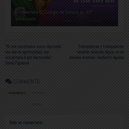
Conmemora El Colegio de Sonora su 43°
aniversario.
Newer Post
Older Post
“Si mis resultados como diputado
Trabajadoras y trabajadores
me dan la oportunidad, me
tendrán vivienda digna, ya no
encantaría ir por Hermosillo”:
deudas eternas: Heriberto Aguilar
David Figueroa
COMMENTS
FACEBOOK:
WORDPRESS:
0
DISQUS:
Deja un comentario