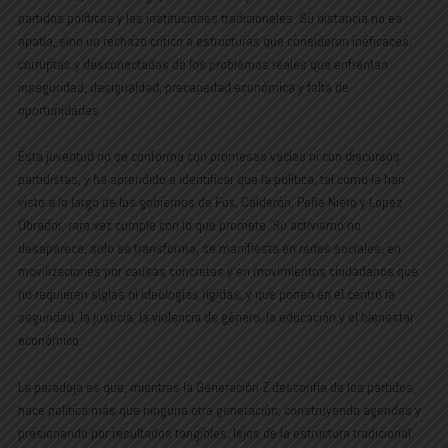
partidos políticos y las instituciones tradicionales. Su distancia no es
apatía, sino un rechazo crítico a estructuras que consideran ineficaces,
corruptas y desconectadas de los problemas reales que enfrentan:
inseguridad, desigualdad, precariedad económica y falta de
oportunidades.
Esta juventud no se conforma con promesas vacías ni con discursos
partidistas, y ha aprendido a identificar que la política, tal como la han
visto a lo largo de los gobiernos de Fox, Calderón, Peña Nieto y López
Obrador, rara vez cumple con lo que promete. Su activismo no
desaparece, solo se transforma; se manifiesta en redes sociales, en
movilizaciones por causas concretas y en movimientos ciudadanos que
no requieren siglas ni ideologías rígidas, y que ponen en el centro la
seguridad, la justicia, la violencia de género, la educación y el bienestar
económico.
La paradoja es que, mientras la Generación Z desconfía de los partidos,
hace política más que ninguna otra generación, construyendo agendas y
presionando por resultados tangibles, lejos de la estructura tradicional.