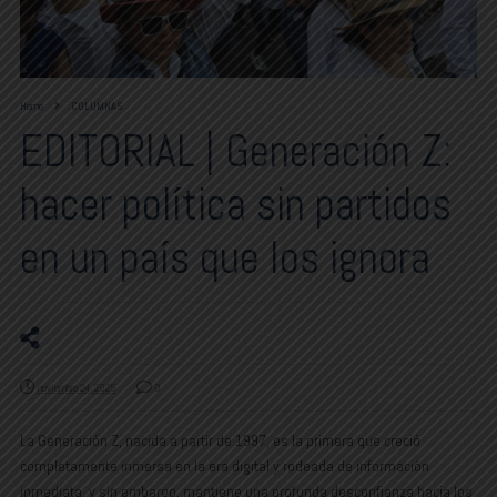
Home
COLUMNAS
EDITORIAL | Generación Z:
hacer política sin partidos
en un país que los ignora
noviembre 24, 2025
0
La Generación Z, nacida a partir de 1997, es la primera que creció
completamente inmersa en la era digital y rodeada de información
inmediata, y sin embargo, mantiene una profunda desconfianza hacia los