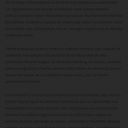
Sin embargo, esta distancia no se limita a los partidos ya establecidos.
Las agrupaciones que buscan constituirse como nuevos partidos
políticos tampoco logran representar sus causas. Muchas están lideradas
por políticos reciclados o grupos de interés que repiten los mismos vicios
del sistema viejo, enfocándose más en conseguir registro que en atender
problemas reales.
Hablan el lenguaje juvenil y muestran estética moderna, pero carecen de
contenido y de comprensión profunda de las demandas de esta
generación. Ofrecen imagen, no identidad; branding, no causas; narrativa,
pero no congruencia. Para los jóvenes, todo intento de renovación que no
asuma las causas de la ciudadanía resulta vacío, y así, la brecha
generacional persiste.
La Generación Z no rechaza participar ni construir sociedad, solo rechaza
hacerlo bajo la lógica de partidos y estructuras que no representan sus
necesidades ni su visión de futuro. Esta desconexión es un aviso claro:
mientras los políticos siguen pensando en estructuras y siglas, los
jóvenes ya están pensando en causas, soluciones y resultados. Nuevos
partidos, mismos vicios. Nuevos logos, misma distancia. La política que