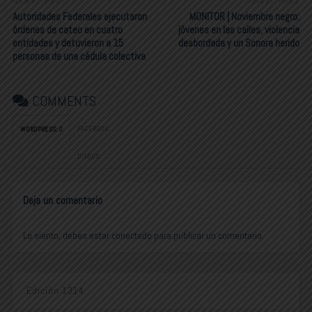
Newer Post
Older Post
Autoridades Federales ejecutaron
MONITOR | Noviembre negro:
órdenes de cateo en cuatro
jóvenes en las calles, violencia
entidades y detuvieron a 15
desbordada y un Sonora herido
personas de una cédula colectiva
COMMENTS
FACEBOOK:
WORDPRESS:
0
DISQUS:
Deja un comentario
Lo siento, debes estar
conectado
para publicar un comentario.
Edición 1314