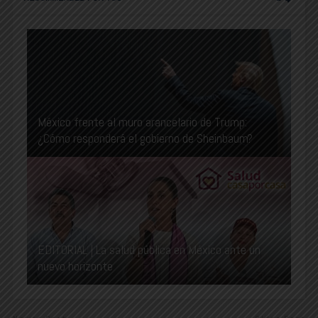
México frente al muro arancelario de Trump:
¿Cómo responderá el gobierno de Sheinbaum?
EDITORIAL | La salud pública en México ante un
nuevo horizonte