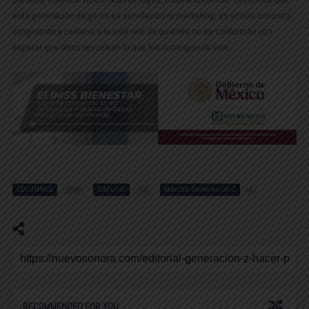
esta generación exige no es simulación ni marketing, es acción concreta,
congruente y cercana a la vida real de quienes no se conforman con
esperar que otros resuelvan lo que les corresponde vivir.
COLUMNAS
Editorial
Marcha Generación Z
1293
53
4
RECOMMENDED FOR YOU