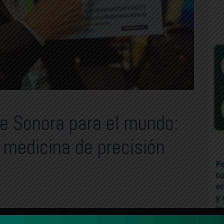
 Sonora para el mundo:
 medicina de precisión