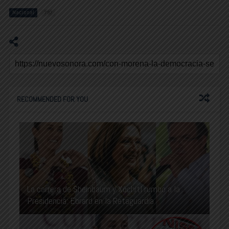
Nacional
797
RECOMMENDED FOR YOU
La carrera de Sheinbaum y Xóchitl rumbo a la
Presidencia: Ebrard en la Retaguardia