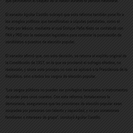
que permitieron el saqueo de la nación durante el periodo neoliberal.
El senador Aguilar Castillo subrayó que esta reforma también pone fin a
los arreglos políticos que beneficiaban a cúpulas partidistas, como el
Pacto por México, mediante el cual Enrique Peña Nieto se confabuló con
PAN y PRD con la reelección legislativa para controlar la postulación de
candidatos a puestos de elección popular.
El senador afirmó que, con esta decisión, se retoma el espíritu original de
la Constitución de 1917, en la que se proclamó el sufragio efectivo, no
reelección, y ahora este principio no solo se aplicará a la Presidencia de la
República, sino a todos los cargos de elección popular.
“Los cargos públicos no pueden ser privilegios heredados ni instrumentos
de poder para unos cuantos. Con esta reforma, fortalecemos la
democracia, aseguramos que las posiciones de elección popular sean
ocupadas por personas con talento y capacidad, y no por conexiones
familiares o intereses de grupo”, concluyó Aguilar Castillo.