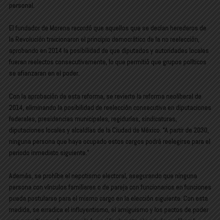
personal.
El fundador de Morena recordó que aquellos que se decían herederos de
la Revolución traicionaron el principio democrático de la no reelección,
aprobando en 2014 la posibilidad de que diputados y autoridades locales
fueran reelectos consecutivamente, lo que permitió que grupos políticos
se afianzaran en el poder.
Con la aprobación de esta reforma, se revierte la reforma neoliberal de
2014, eliminando la posibilidad de reelección consecutiva en diputaciones
federales, presidencias municipales, regidurías, sindicaturas,
diputaciones locales y alcaldías de la Ciudad de México. “A partir de 2030,
ninguna persona que haya ocupado estos cargos podrá reelegirse para el
periodo inmediato siguiente.”
Además, se prohíbe el nepotismo electoral, asegurando que ninguna
persona con vínculos familiares o de pareja con funcionarios en funciones
pueda postularse para el mismo cargo en la elección siguiente. Con esta
medida, se erradica el influyentismo, el amiguismo y los pactos de poder