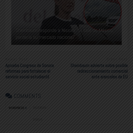
Sheinbaum responde a Nissan: “Si sale de México,
perdería su mercado nacional”
Newer Post
Older Post
Aprueba Congreso de Sonora
Sheinbaum advierte sobre posible
reformas para fortalecer el
redireccionamiento comercial
servicio social estudiantil
ante aranceles de EU
COMMENTS
FACEBOOK:
WORDPRESS:
0
DISQUS: