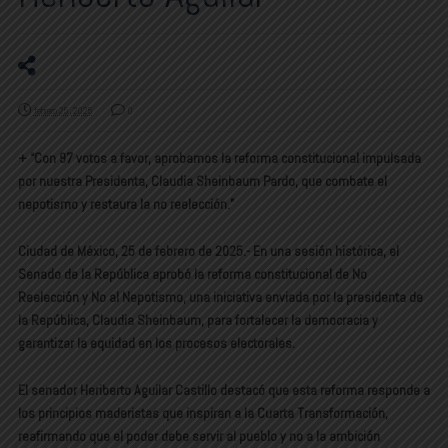
febrero 25, 2025
0
+ “Con 97 votos a favor, aprobamos la reforma constitucional impulsada
por nuestra Presidenta, Claudia Sheinbaum Pardo, que combate el
nepotismo y restaura la no reelección.”
Ciudad de México, 25 de febrero de 2025.- En una sesión histórica, el
Senado de la República aprobó la reforma constitucional de No
Reelección y No al Nepotismo, una iniciativa enviada por la presidenta de
la República, Claudia Sheinbaum, para fortalecer la democracia y
garantizar la equidad en los procesos electorales.
El senador Heriberto Aguilar Castillo destacó que esta reforma responde a
los principios maderistas que inspiran a la Cuarta Transformación,
reafirmando que el poder debe servir al pueblo y no a la ambición