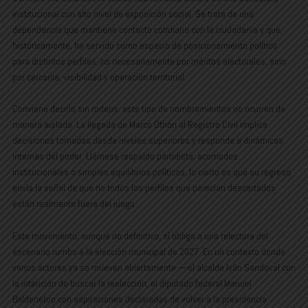
institucional con alto nivel de exposición social. Se trata de una
dependencia que mantiene contacto cotidiano con la ciudadanía y que,
históricamente, ha servido como espacio de posicionamiento político
para distintos perfiles, no necesariamente por méritos electorales, sino
por cercanía, visibilidad y operación territorial.
Conviene decirlo sin rodeos: este tipo de nombramientos no ocurren de
manera aislada. La llegada de Marco Othón al Registro Civil implica
decisiones tomadas desde niveles superiores y responde a dinámicas
internas del poder. Llámese respaldo partidista, acomodos
institucionales o simples equilibrios políticos, lo cierto es que su regreso
envía la señal de que no todos los perfiles que parecían descartados
están realmente fuera del juego.
Este movimiento, aunque no definitivo, sí obliga a una relectura del
escenario rumbo a la elección municipal de 2027. En un contexto donde
varios actores ya se mueven abiertamente —el alcalde Iván Sandoval con
la intención de buscar la reelección, el diputado federal Manuel
Baldenebro con aspiraciones declaradas de volver a la presidencia