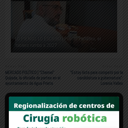
LO PIENSO, LO ESCRIBO | Puerto Peñasco, el
tablero rumbo a 2027
Newer Post
Older Post
MERCADO POLÍTICO | “Chemel”
“Estoy lista para competir por la
Quijada, la oficialía de partes en el
candidatura a gubernatura”:
ayuntamiento de Agua Prieta
Lorenia Valles
Edición 1312