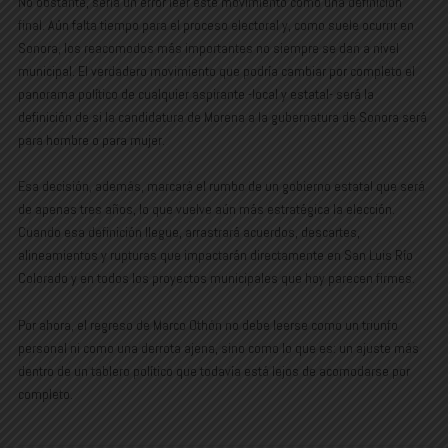
No obstante, sería un error leer este movimiento como una definición
final. Aún falta tiempo para el proceso electoral y, como suele ocurrir en
Sonora, los reacomodos más importantes no siempre se dan a nivel
municipal. El verdadero movimiento que podría cambiar por completo el
panorama político de cualquier aspirante -local y estatal- será la
definición de si la candidatura de Morena a la gubernatura de Sonora será
para hombre o para mujer.
Esa decisión, además, marcará el rumbo de un gobierno estatal que será
de apenas tres años, lo que vuelve aún más estratégica la elección.
Cuando esa definición llegue, arrastrará acuerdos, descartes,
alineamientos y rupturas que impactarán directamente en San Luis Río
Colorado y en todos los proyectos municipales que hoy parecen firmes.
Por ahora, el regreso de Marco Othón no debe leerse como un triunfo
personal ni como una derrota ajena, sino como lo que es: un ajuste más
dentro de un tablero político que todavía está lejos de acomodarse por
completo.