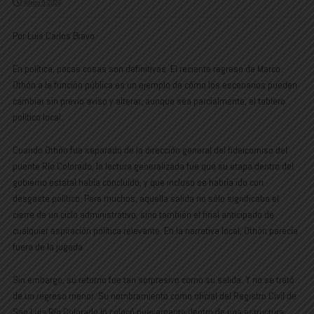
febrero 9, 2026
Por Luis Carlos Bravo
En política, pocas cosas son definitivas. El reciente regreso de Marco
Othón a la función pública es un ejemplo de cómo los escenarios pueden
cambiar sin previo aviso y alterar, aunque sea parcialmente, el tablero
político local.
Cuando Othón fue separado de la dirección general del fideicomiso del
puente Río Colorado, la lectura generalizada fue que su etapa dentro del
gobierno estatal había concluido, y que incluso se habría ido con
desgaste político. Para muchos, aquella salida no sólo significaba el
cierre de un ciclo administrativo, sino también el final anticipado de
cualquier aspiración política relevante. En la narrativa local, Othón parecía
fuera de la jugada.
Sin embargo, su retorno fue tan sorpresivo como su salida. Y no se trató
de un regreso menor. Su nombramiento como oficial del Registro Civil de
San Luis Río Colorado lo colocó nuevamente dentro de una estructura