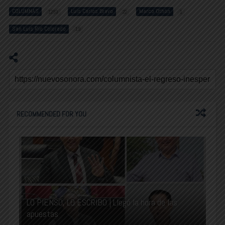
COLUMNAS
Luis Carlos Bravo
Marco Othón
1293
22
1
San Luis Río Colorado
19
RECOMMENDED FOR YOU
LO PIENSO, LO ESCRIBO | Llegó la hora de las
apuestas