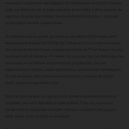
municipal, la aspiración del delegado de Gobernación en Sonora, Ricardo
Lugo, por ahora sin ser el quien aparezca en la boleta, y otros cuadros de
ingenios de poder que trabajan desde distintas trincheras—, cualquier
ajuste altera inercias y expectativas.
Un elemento que no puede ignorarse es que Marco Othón funge como
representante distrital del Partido del Trabajo en Sonora y tiene el apoyo
del colmilludo Ramón Flores, presidente estatal del PT en Sonora. En una
eventual coalición Morena–PT–Verde, los espacios, las candidaturas y las
posiciones no se definen únicamente por popularidad, sino por
negociaciones internas, cuotas partidistas y conveniencias estratégicas.
En ese esquema, tener presencia institucional y respaldo de partido
suma, aunque no garantiza nada.
Dicho de otra manera: su regreso no lo convierte automáticamente en
candidato, pero sí lo devuelve al radar político. Y eso, en un proceso
donde muchos aspirantes compiten más por no quedar fuera que por
estar arriba, ya es un factor a considerar.