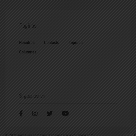
Páginas
Nosotros
Contacto
Impreso
Columnas
Síguenos en:
© 2025 Todos los derechos reservados. NuevoSonora.com