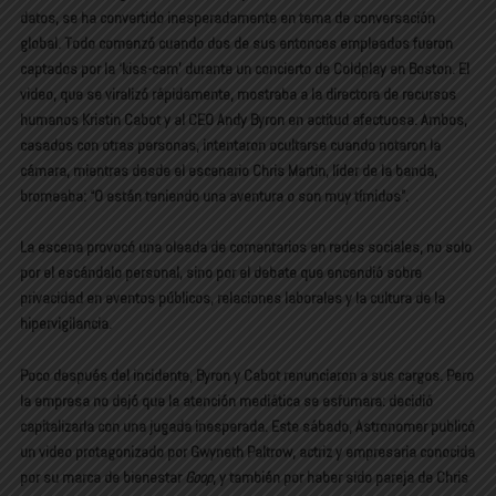
datos, se ha convertido inesperadamente en tema de conversación
global. Todo comenzó cuando dos de sus entonces empleados fueron
captados por la ‘kiss-cam’ durante un concierto de Coldplay en Boston. El
video, que se viralizó rápidamente, mostraba a la directora de recursos
humanos Kristin Cabot y al CEO Andy Byron en actitud afectuosa. Ambos,
casados con otras personas, intentaron ocultarse cuando notaron la
cámara, mientras desde el escenario Chris Martin, líder de la banda,
bromeaba: “O están teniendo una aventura o son muy tímidos”.
La escena provocó una oleada de comentarios en redes sociales, no solo
por el escándalo personal, sino por el debate que encendió sobre
privacidad en eventos públicos, relaciones laborales y la cultura de la
hipervigilancia.
Poco después del incidente, Byron y Cabot renunciaron a sus cargos. Pero
la empresa no dejó que la atención mediática se esfumara: decidió
capitalizarla con una jugada inesperada. Este sábado, Astronomer publicó
un video protagonizado por Gwyneth Paltrow, actriz y empresaria conocida
por su marca de bienestar
Goop
, y también por haber sido pareja de Chris