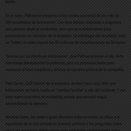
Martin.
En el video, Paltrow se presenta como vocera ocasional de los más de
300 empleados de Astronomer. Con tono irónico, responde a preguntas
que parecen aludir al escándalo, pero que en realidad sirven para
promocionar los servicios de la empresa. La estrategia dio resultado: solo
en Twitter, el video superó los 35 millones de visualizaciones en 24 horas.
“Gracias por su interés en Astronomer”, dice Paltrow al iniciar el clip. Evita
mencionar directamente la polémica, pero su presencia basta para
mantener el tono mediático y reforzar la narrativa pública de la compañía.
Pete DeJoy, CEO interino de la empresa, declaró hace unos días que
Astronomer se había vuelto un “nombre familiar” a raíz del incidente. Y con
esta nueva maniobra de marketing, parece que piensan seguir
aprovechando la atención.
Mientras tanto, las redes siguen divididas entre el morbo, la crítica a la
exposición de la vida privada en eventos públicos y las preguntas sobre
cómo las empresas deben actuar ante relaciones sentimentales entre