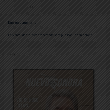
DISQUS:
Deja un comentario
Lo siento, debes estar
conectado
para publicar un comentario.
Edición 1312