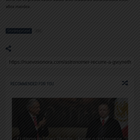
altos mandos.
Uncategorized
151
RECOMMENDED FOR YOU
El dilema de López Obrador: ¿Apoyar o distanciarse