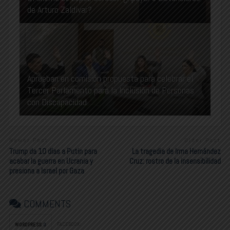
de Arturo Zaldívar?
Aprueban en comisión propuesta para celebrar el
Tercer Parlamento para la Inclusión de Personas
con Discapacidad
Newer Post
Older Post
Trump da 10 días a Putin para
La tragedia de Irma Hernández
acabar la guerra en Ucrania y
Cruz: rostro de la insensibilidad
presiona a Israel por Gaza
COMMENTS
FACEBOOK:
WORDPRESS:
0