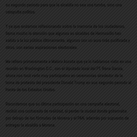
su segundo periodo para que la alcaldía no sea una tumba, sino una
catapulta política.
Y ya que andamos reflexionando sobre la memoria de los ciudadanos,
llama mucho la atención que algunos ex alcaldes de Hermosillo han
salido a la luz pública últimamente, algunos con un aura más purificada y
otros, con serias aspiraciones electorales.
Me refiero primeramente a Maloro Acosta que ya lo habíamos visto en una
reunión en Washington D.C., con el diputado local del PT, Rene Garcia,
ahora nos tocó verlo muy participativo en ceremonias alrededor de la
toma de protesta del presidente Donald Trump en sus segundo periodo al
frente de los Estados Unidos.
Recordemos que su última participación en una campaña electoral,
recibió una cucharada de realidad, al perder la ciudad donde gobernaba
por debajo de las fórmulas de Morena y el PAN, además por supuesto de
entregar la alcaldía a Morena.