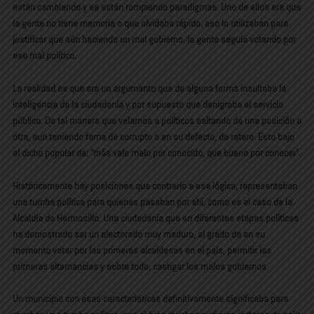
están cambiando y se están rompiendo paradigmas. Uno de ellos era que
la gente no tiene memoria o que olvidaba rápido, eso lo utilizaban para
justificar que aún haciendo un mal gobierno, la gente seguía votando por
ese mal político.
La realidad es que era un argumento que de alguna forma insultaba la
inteligencia de la ciudadanía y por supuesto que denigraba el servicio
público. De tal manera que veíamos a políticos saltando de una posición a
otra, aun teniendo fama de corrupto o en su defecto, de ratero. Esto bajo
el dicho popular de: “más vale malo por conocido, que bueno por conocer”.
Históricamente hay posiciones que contrario a esa lógica, representaban
una tumba política para quienes pasaban por ahí, como es el caso de la
Alcaldía de Hermosillo. Una ciudadanía que en diferentes etapas políticas
ha demostrado ser un electorado muy maduro, al grado de en su
momento votar por las primeras alcaldesas en el país, permitir las
primeras alternancias y sobre todo, castigar los malos gobiernos.
Un municipio con esas características definitivamente significaba para