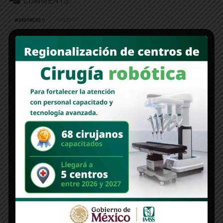
COMMENTS
FACEBOOK:
WORDPRESS:
0
DISQUS:
Deja un comentario
Lo siento, debes estar
conectado
para publicar un comentario.
Edición 1312