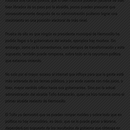
muchos una tumba política, que si bien muchos pudieran jactarse de salir
bien librados de su paso por la alcaldía, pocos pueden presumir que
consecutivamente después de su administración pudieron lograr una
crecimiento en una posición electoral de más nivel.
Prueba de ello es que ningún ex presidente municipal de Hermosillo ha
podido llegar a la gubernatura del estado, ejemplos hay muchos. Sin
embargo, como ya lo comentamos, son tiempos de transformación y este
supuesto, también puede romperse, sobre todo en la coyuntura política
que estamos viviendo.
No solo por el mayor acceso al internet que influye para que la gente esté
más enterada de los temas públicos, y por ende cuente con más juicio, o
bien, mayor sentido crítico hacia sus gobernantes. Sino por la actual
administración del alcalde Toño Astiazarán, quien ya hizo historia como el
primer alcalde reelecto de Hermosillo.
El Toño ya demostró que se pueden romper moldes y sobre todo que en
política no hay invencibles, es decir, que se le puede ganar a Morena,
dependerá por supuesto de los resultados de gobierno que obtenga en