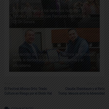
Un tirano, frente a los derechos humanos: La
fatídica gestión de Luis Fernando Renteria en la
CEDH Sonora
La elección del nuevo rector o rectora de la Unison,
entre la democratización, la autonomía y el
oficialismo
Newer Post
Older Post
El Festival Alfonso Ortiz Tirado:
Claudia Sheinbaum y el Reto
Cultura en Riesgo por el Olvido Vial
Trump: Mesura ante la Adversidad