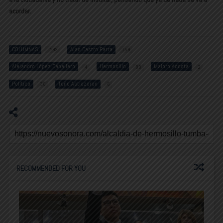
acordar.
COLUMNAS
Alan Castro Parra
1293
159
Alejandro López Caballero
Hermosillo
Maloro Acosta
4
80
2
Política
Toño Astiazaran
30
6
RECOMMENDED FOR YOU