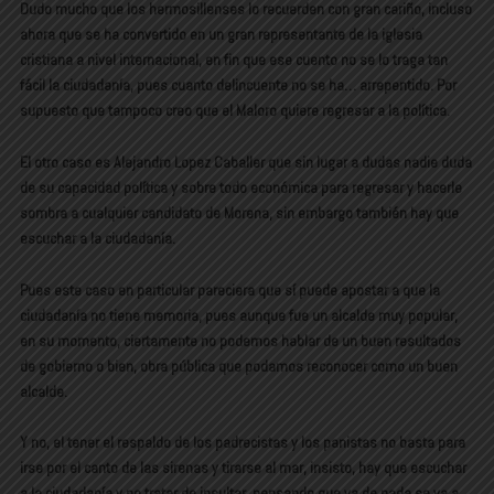
Dudo mucho que los hermosillenses lo recuerden con gran cariño, incluso
ahora que se ha convertido en un gran representante de la iglesia
cristiana a nivel internacional, en fin que ese cuento no se lo traga tan
fácil la ciudadanía, pues cuanto delincuente no se ha… arrepentido. Por
supuesto que tampoco creo que el Maloro quiere regresar a la política.
El otro caso es Alejandro Lopez Caballer que sin lugar a dudas nadie duda
de su capacidad política y sobre todo económica para regresar y hacerle
sombra a cualquier candidato de Morena, sin embargo también hay que
escuchar a la ciudadanía.
Pues este caso en particular pareciera que sí puede apostar a que la
ciudadanía no tiene memoria, pues aunque fue un alcalde muy popular,
en su momento, ciertamente no podemos hablar de un buen resultados
de gobierno o bien, obra pública que podamos reconocer como un buen
alcalde.
Y no, el tener el respaldo de los padrecistas y los panistas no basta para
irse por el canto de las sirenas y tirarse al mar, insisto, hay que escuchar
a la ciudadanía y no tratar de insultar, pensando que ya de nada se va a