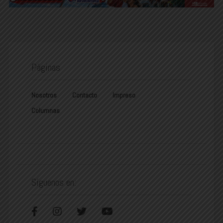
Páginas
Nosotros
Contacto
Impreso
Columnas
Síguenos en: