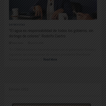
ENTREVISTAS
“El agua es responsabilidad de todos los gobierno, sin
distingo de colores”: Rodolfo Castro
Nuevo Sonora
julio 15, 2025
“En CONAGUA estamos haciendo equipo con el gobernador Durazo y
siguiendo las instrucciones de nuestra presidenta Sheinbaum”
Sonora es parte de lo [...]
Read More
Edición 1312