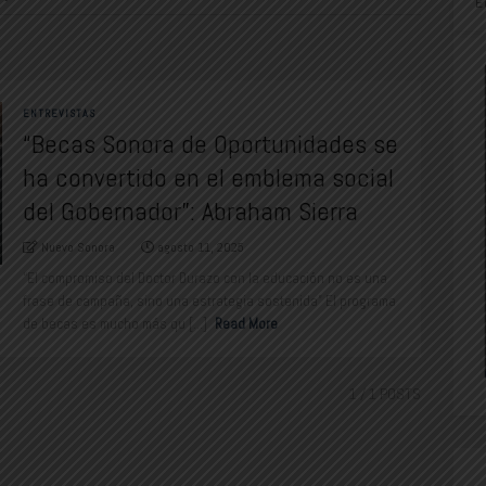
E
ENTREVISTAS
“Becas Sonora de Oportunidades se
ha convertido en el emblema social
del Gobernador”: Abraham Sierra
Nuevo Sonora
agosto 11, 2025
“El compromiso del Doctor Durazo con la educación no es una
frase de campaña, sino una estrategia sostenida” El programa
de becas es mucho más qu [...]
Read More
1
/ 1 POSTS