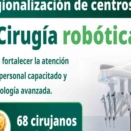
ENTREVISTAS
“La gente quiere a Toño Astiazarán,
gobernando en todo Sonora”: Toño
Contreras
Nuevo Sonora
julio 7, 2025
“Veo un Toño muy fuerte, trabajando y dando
resultados, enfocado y entregado al Ayuntamiento de
Hermosillo” Los resultados del Toño lo han catapu [...]
Read
More
COLUMNAS
Una nueva era de entendimiento
entre palacios
Nuevo Sonora
febrero 24, 2025
Por Alan Castro Parra Como nueva interlocutora entre el
Gobierno del Estado y el Ayuntamiento de Hermosillo, la Jefa de
Oficina del Ejecutivo Estat [...]
Read More