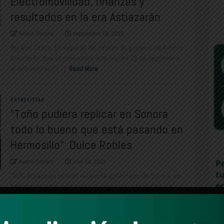
Electromovilidad, finanzas y
resultados en la era Astiazarán
Nuevo Sonora
septiembre 18, 2025
Por Alan Castro En vísperas del informe de gobierno de Antonio
Astiazarán, que se presentará este viernes 19 de septiembre,
el ambiente en P [...]
Read More
ENTREVISTAS
“Toño pudiera replicar en Sonora
todo lo bueno que está pasando en
Hermosillo”: Dulce Robles
Nuevo Sonora
julio 14, 2025
“Toño Astiazarán será un excelente gobernador de Sonora, sin
embargo estamos enfocados en responder a la ciudadanía” Lo
hemos dicho: Competimos p [...]
Read More