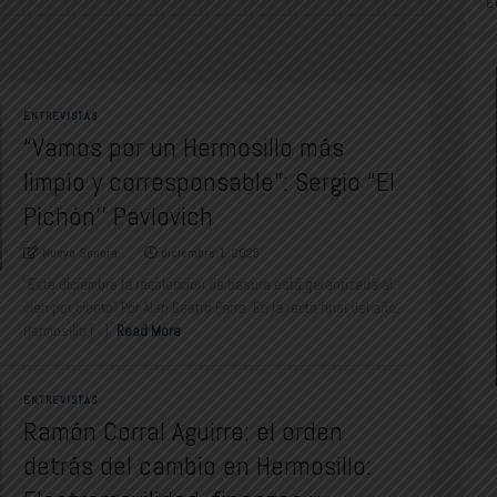
E
ENTREVISTAS
“Vamos por un Hermosillo más
limpio y corresponsable”: Sergio “El
Pichón’’ Pavlovich
Nuevo Sonora
diciembre 1, 2025
“Este diciembre la recolección de basura está garantizada al
cien por ciento” Por Alan Castro Parra En la recta final del año,
Hermosillo [...]
Read More
ENTREVISTAS
Ramón Corral Aguirre: el orden
detrás del cambio en Hermosillo: