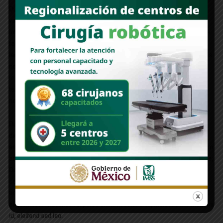
Quisque vitae metus urna. Phasellus blandit, felis sit amet tristique
varius, purus magna tincidunt turpis, et blandit lacus odio quis tellus.
Integer a neque volutpat, tristique diam eleifend, bibendum mauris. Nulla
facilisi. Cras eu ex ac est dapibus malesuada. Suspendisse molestie
laoreet mauris, sed aliquam elit venenatis eget. Pellentesque mollis, felis
non dictum euismod, massa nisl tempor lectus, eget tincidunt risus
mauris eget sem. Sed laoreet nulla ut enim porttitor posuere. Sed vitae
tempus odio. Nunc ultrices maximus tortor, id bibendum arcu eleifend
non. Praesent vitae arcu tortor.
Donec tempus metus sit amet mi porta, imperdiet scelerisque tellus
dictum. Fusce lectus mauris, dapibus id ultrices posuere, congue eget
est. Phasellus sollicitudin risus non velit egestas consectetur. Vestibulum
ante ipsum primis in faucibus orci luctus et ultrices posuere cubilia Curae;
Donec imperdiet aliquam nibh, non tincidunt ante pulvinar quis. Vivamus
sed quam non nunc hendrerit ullamcorper quis ac erat. Quisque at
tincidunt turpis. Phasellus a ante sit amet dolor semper ultricies. Sed vel
aliquam leo. Phasellus vel purus enim. In dolor arcu, molestie in venenatis
id, eleifend sed leo.