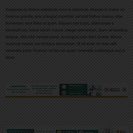
Suspendisse finibus sollicitudin nunc in commodo. Aliquam in metus mi.
Vivamus gravida, arcu a feugiat imperdiet, est erat finibus massa, vitae
fermentum ante libero et quam. Aliquam nisl turpis, ullamcorper a
hendrerit nec, luctus rutrum mauris. Integer elementum, diam vel faucibus
tempus, nibh nibh semper purus, eu congue justo diam id ante. Mauris
maximus mauris non tristique elementum. Ut sit amet mi vitae velit
venenatis porta. Vivamus vel leo non quam venenatis scelerisque sed ut
lacus.