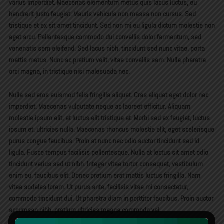
varius imperdiet. Maecenas elementum metus quis lacus luctus, eu
hendrerit justo feugiat. Mauris vehicula non massa non cursus. Sed
tristique et ex sit amet tincidunt. Sed non mi eu ligula dictum molestie non
eget arcu. Pellentesque commodo dui convallis dolor fermentum, sed
venenatis sem eleifend. Sed lacus nibh, tincidunt sed nunc vitae, porta
mattis metus. Nunc ac pretium velit, vitae convallis sem. Nulla pharetra
orci magna, in tristique nisi malesuada nec.
Nulla sed eros euismod felis fringilla aliquet. Cras aliquet eget dolor nec
imperdiet. Maecenas vulputate neque ac laoreet efficitur. Aliquam
molestie ipsum elit, et luctus elit tristique at. Morbi sed ex feugiat, luctus
ipsum et, ultricies nulla. Maecenas rhoncus molestie elit, eget scelerisque
purus congue faucibus. Proin at nunc nec odio auctor tincidunt sed id
ligula. Fusce tempus facilisis pellentesque. Nulla at lectus sit amet odio
tincidunt varius sed ut nibh. Integer vitae tortor consequat, vestibulum
enim eu, faucibus elit. Donec pretium erat mattis luctus fringilla. Nam
vitae sodales lorem. Ut purus ante, facilisis vitae mi consectetur,
commodo tincidunt dui. Ut pharetra diam in porttitor faucibus. Proin auctor
accumsan nibh, pretium ultricies magna commodo vel.