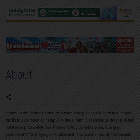
About
Lorem ipsum dolor sit amet, consectetur adipiscing elit. Nam arcu neque,
mollis id accumsan ac, tempus in risus. Nam id scelerisque magna. In hac
habitasse platea dictumst. Praesent feugiat varius enim. Quisque
posuere efficitur magna, sed sollicitudin arcu cursus nec. Donec tincidunt